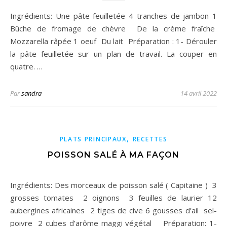
Ingrédients: Une pâte feuilletée 4 tranches de jambon 1
Bûche de fromage de chèvre De la crème fraîche
Mozzarella râpée 1 oeuf Du lait Préparation : 1- Dérouler
la pâte feuilletée sur un plan de travail. La couper en
quatre. …
Par
sandra
14 avril 2022
,
PLATS PRINCIPAUX
RECETTES
POISSON SALÉ À MA FAÇON
Ingrédients: Des morceaux de poisson salé ( Capitaine ) 3
grosses tomates 2 oignons 3 feuilles de laurier 12
aubergines africaines 2 tiges de cive 6 gousses d’ail sel-
poivre 2 cubes d’arôme maggi végétal Préparation: 1-