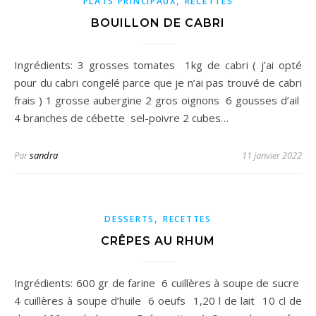
,
PLATS PRINCIPAUX
RECETTES
BOUILLON DE CABRI
Ingrédients: 3 grosses tomates 1kg de cabri ( j’ai opté
pour du cabri congelé parce que je n’ai pas trouvé de cabri
frais ) 1 grosse aubergine 2 gros oignons 6 gousses d’ail
4 branches de cébette sel-poivre 2 cubes…
Par
sandra
11 janvier 2022
,
DESSERTS
RECETTES
CRÊPES AU RHUM
Ingrédients: 600 gr de farine 6 cuillères à soupe de sucre
4 cuillères à soupe d’huile 6 oeufs 1,20 l de lait 10 cl de