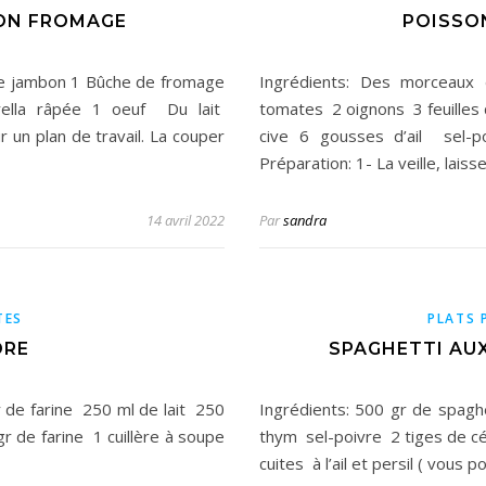
BON FROMAGE
POISSO
 de jambon 1 Bûche de fromage
Ingrédients: Des morceaux
ella râpée 1 oeuf Du lait
tomates 2 oignons 3 feuilles 
r un plan de travail. La couper
cive 6 gousses d’ail sel
Préparation: 1- La veille, lais
14 avril 2022
Par
sandra
TES
PLATS 
DRE
SPAGHETTI AU
 de farine 250 ml de lait 250
Ingrédients: 500 gr de spag
r de farine 1 cuillère à soupe
thym sel-poivre 2 tiges de c
cuites à l’ail et persil ( vous