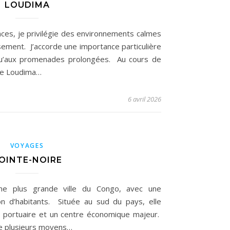
LOUDIMA
ces, je privilégie des environnements calmes
isement. J’accorde une importance particulière
i qu’aux promenades prolongées. Au cours de
 de Loudima…
6 avril 2026
VOYAGES
OINTE-NOIRE
ème plus grande ville du Congo, avec une
ion d’habitants. Située au sud du pays, elle
le portuaire et un centre économique majeur.
te plusieurs moyens…