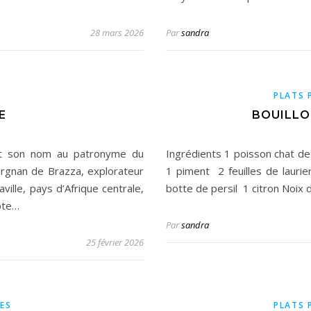
28 mars 2026
Par
sandra
PLATS 
E
BOUILLO
oit son nom au patronyme du
Ingrédients 1 poisson chat d
vorgnan de Brazza, explorateur
1 piment 2 feuilles de laur
ville, pays d’Afrique centrale,
botte de persil 1 citron Noi
pte…
Par
sandra
25 février 2026
ES
PLATS 