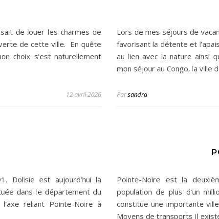
ssait de louer les charmes de
Lors de mes séjours de vacan
uverte de cette ville. En quête
favorisant la détente et l’apa
on choix s’est naturellement
au lien avec la nature ains
mon séjour au Congo, la ville
12 avril 2026
Par
sandra
P
olisie est aujourd’hui la
Pointe-Noire est la deuxi
Située dans le département du
population de plus d’un mill
l’axe reliant Pointe-Noire à
constitue une importante vil
Moyens de transports Il exis