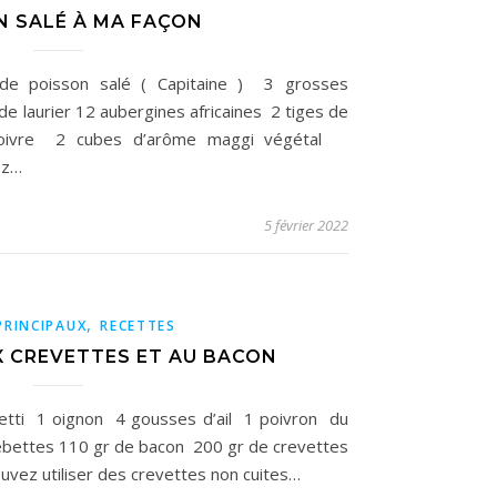
N SALÉ À MA FAÇON
 de poisson salé ( Capitaine ) 3 grosses
de laurier 12 aubergines africaines 2 tiges de
-poivre 2 cubes d’arôme maggi végétal
sez…
5 février 2022
,
PRINCIPAUX
RECETTES
X CREVETTES ET AU BACON
hetti 1 oignon 4 gousses d’ail 1 poivron du
ébettes 110 gr de bacon 200 gr de crevettes
 pouvez utiliser des crevettes non cuites…