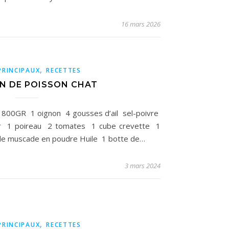
16 mars 2026
,
PRINCIPAUX
RECETTES
N DE POISSON CHAT
e 800GR 1 oignon 4 gousses d’ail sel-poivre
ier 1 poireau 2 tomates 1 cube crevette 1
x de muscade en poudre Huile 1 botte de…
3 mars 2024
,
PRINCIPAUX
RECETTES